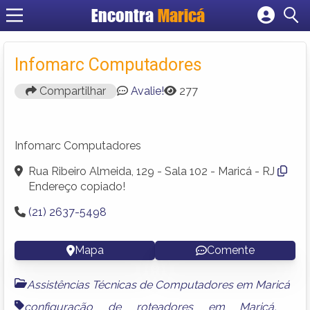
Encontra
Maricá
Cadastrar empresa
Fazer login
Infomarc Computadores
Criar conta
Compartilhar
Avalie!
277
Infomarc Computadores
Rua Ribeiro Almeida, 129 - Sala 102 - Maricá - RJ
Endereço copiado!
(21) 2637-5498
Mapa
Comente
Assistências Técnicas de Computadores em Maricá
configuração de roteadores em Maricá
,