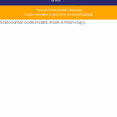
Grátis
Termos
|
Privacidade
|
Sitemap
Criado com ❤️ e ☕ pelo time do EncontraBrasil
Statcounter code invalid. Insert a fresh copy.