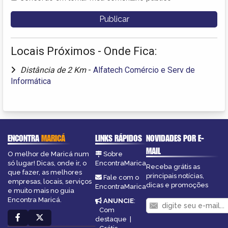
Locais Próximos - Onde Fica:
Distância de 2 Km
-
Alfatech Comércio e Serv de
Informática
ENCONTRA
MARICÁ
LINKS RÁPIDOS
NOVIDADES POR E-
MAIL
O melhor de Maricá num
Sobre
só lugar! Dicas, onde ir, o
EncontraMarica
Receba grátis as
que fazer, as melhores
principais notícias,
Fale com o
empresas, locais, serviços
dicas e promoções
EncontraMarica
e muito mais no guia
Encontra Maricá.
ANUNCIE
:
Com
destaque
|