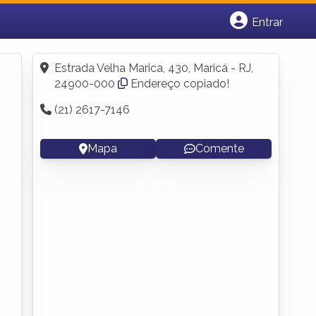
Entrar
Cadastrar empresa
Fazer login
Estrada Velha Marica, 430, Maricá - RJ,
Criar conta
24900-000
Endereço copiado!
(21) 2617-7146
Mapa
Comente