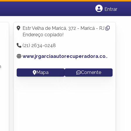
Entrar
Cadastrar empresa
Fazer login
Estr Velha de Maricá, 372 - Maricá - RJ
Criar conta
Endereço copiado!
(21) 2634-0248
www.jrgarciaautorecuperadora.com.br
m
Mapa
Comente