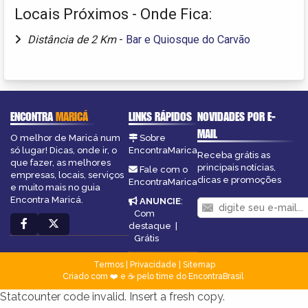
Locais Próximos - Onde Fica:
Distância de 2 Km
-
Bar e Quiosque do Carvão
ENCONTRA
MARICÁ
LINKS RÁPIDOS
NOVIDADES POR E-
MAIL
O melhor de Maricá num
Sobre
só lugar! Dicas, onde ir, o
EncontraMarica
Receba grátis as
que fazer, as melhores
principais notícias,
Fale com o
empresas, locais, serviços
dicas e promoções
EncontraMarica
e muito mais no guia
Encontra Maricá.
ANUNCIE
:
Com
destaque
|
Grátis
Termos
|
Privacidade
|
Sitemap
Criado com ❤️ e ☕ pelo time do EncontraBrasil
Statcounter code invalid. Insert a fresh copy.