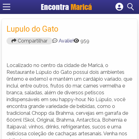
Encontra
Maricá
Cadastrar empresa
Fazer login
Lupulo do Gato
Criar conta
Compartilhar
Avalie!
959
Localizado no centro da cidade de Maricá, o
Restaurante Lúpulo do Gato possui dois ambientes
(interno e externo) e mantém um cardápio variado, que
inclui, entre outros, frutos do mar, carnes vermelha e
branca, saladas, além de diversos petiscos
indispensáveis em seu happy-hour. No Lúpulo, você
encontra grande variedade de bebidas, como o
tradicional Chopp da Brahma, cervejas em garrafa de
600ml (Skol, Original, Brahma, Antarctica, Bohemia e
Itaipava), vinhos, drinks, refrigerantes, sucos e uma
deliciosa coleção de cachaças artesanais. Venha nos