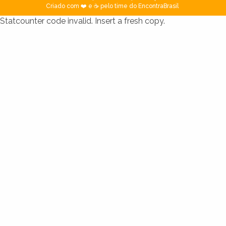
Criado com ❤️ e ☕ pelo time do EncontraBrasil
Statcounter code invalid. Insert a fresh copy.