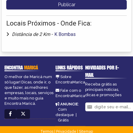
Locais Próximos - Onde Fica:
Distância de 2 Km
-
K Bombas
ENCONTRA
MARICÁ
LINKS RÁPIDOS
NOVIDADES POR E-
MAIL
O melhor de Maricá num
Sobre
só lugar! Dicas, onde ir, o
EncontraMarica
Receba grátis as
que fazer, as melhores
principais notícias,
Fale com o
empresas, locais, serviços
dicas e promoções
EncontraMarica
e muito mais no guia
Encontra Maricá.
ANUNCIE
:
Com
destaque
|
Grátis
Termos
|
Privacidade
|
Sitemap