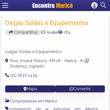
Encontra
Maricá
Cadastrar empresa
Fazer login
Oxigás Soldas e Equipamentos
Criar conta
Compartilhar
Avalie!
284
Oxigás Soldas e Equipamentos
Rod. Amaral Peixoto, KM 28 - Maricá - RJ
Endereço copiado!
(21) 2637-1439
Mapa
Comente
Compressores em Maricá
compressor de ar industrial em Maricá
,