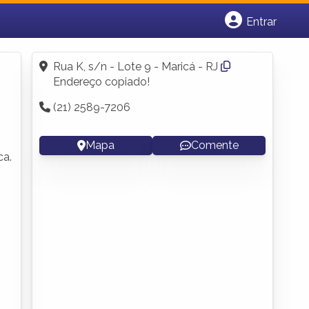
Entrar
Cadastrar empresa
Fazer login
Rua K, s/n - Lote 9 - Maricá - RJ
Criar conta
Endereço copiado!
(21) 2589-7206
Mapa
Comente
ca.