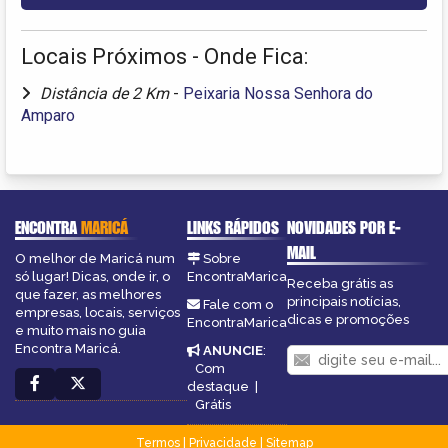
Locais Próximos - Onde Fica:
Distância de 2 Km
-
Peixaria Nossa Senhora do
Amparo
ENCONTRA
MARICÁ
LINKS RÁPIDOS
NOVIDADES POR E-
MAIL
O melhor de Maricá num
Sobre
só lugar! Dicas, onde ir, o
EncontraMarica
Receba grátis as
que fazer, as melhores
principais notícias,
Fale com o
empresas, locais, serviços
dicas e promoções
EncontraMarica
e muito mais no guia
Encontra Maricá.
ANUNCIE
:
Com
destaque
|
Grátis
Termos
|
Privacidade
|
Sitemap