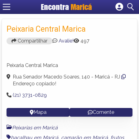
Encontra
Maricá
Cadastrar empresa
Fazer login
Peixaria Central Marica
Criar conta
Compartilhar
Avalie!
497
Peixaria Central Marica
Rua Senador Macedo Soares, 140 - Maricá - RJ
Endereço copiado!
(21) 3731-0829
Mapa
Comente
Peixarias em Maricá
bacalhau em Maricá
,
camarão em Maricá
,
frutos