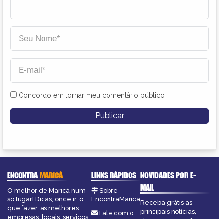
Concordo em tornar meu comentário público
ENCONTRA
MARICÁ
LINKS RÁPIDOS
NOVIDADES POR E-
MAIL
O melhor de Maricá num
Sobre
só lugar! Dicas, onde ir, o
EncontraMarica
Receba grátis as
que fazer, as melhores
principais notícias,
Fale com o
empresas, locais, serviços