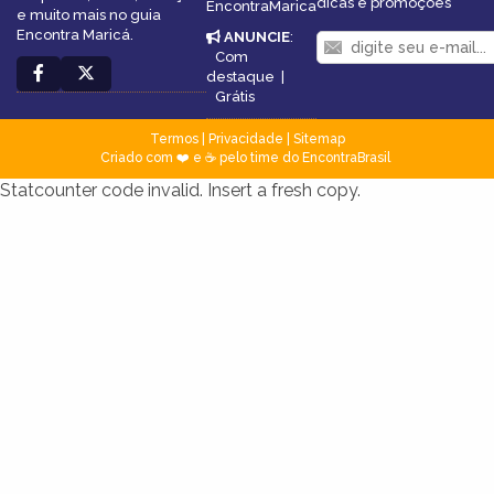
dicas e promoções
EncontraMarica
e muito mais no guia
Encontra Maricá.
ANUNCIE
:
Com
destaque
|
Grátis
Termos
|
Privacidade
|
Sitemap
Criado com ❤️ e ☕ pelo time do EncontraBrasil
Statcounter code invalid. Insert a fresh copy.