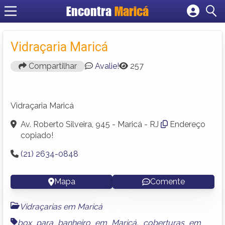
Encontra
Maricá
Cadastrar empresa
Fazer login
Vidraçaria Maricá
Criar conta
Compartilhar
Avalie!
257
Vidraçaria Maricá
Av. Roberto Silveira, 945 - Maricá - RJ
Endereço
copiado!
(21) 2634-0848
Mapa
Comente
Vidraçarias em Maricá
box para banheiro em Maricá
,
coberturas em