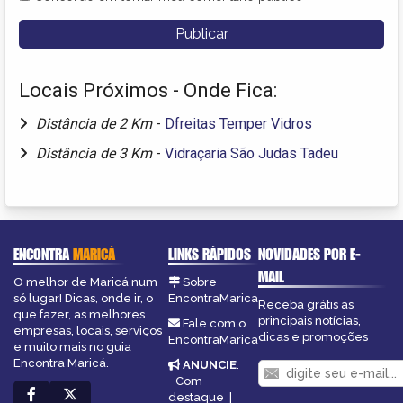
Locais Próximos - Onde Fica:
Distância de 2 Km
-
Dfreitas Temper Vidros
Distância de 3 Km
-
Vidraçaria São Judas Tadeu
ENCONTRA
MARICÁ
LINKS RÁPIDOS
NOVIDADES POR E-
MAIL
O melhor de Maricá num
Sobre
só lugar! Dicas, onde ir, o
EncontraMarica
Receba grátis as
que fazer, as melhores
principais notícias,
Fale com o
empresas, locais, serviços
dicas e promoções
EncontraMarica
e muito mais no guia
Encontra Maricá.
ANUNCIE
:
Com
destaque
|