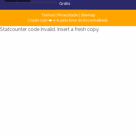
Grátis
Termos
|
Privacidade
|
Sitemap
Criado com ❤️ e ☕ pelo time do EncontraBrasil
Statcounter code invalid. Insert a fresh copy.