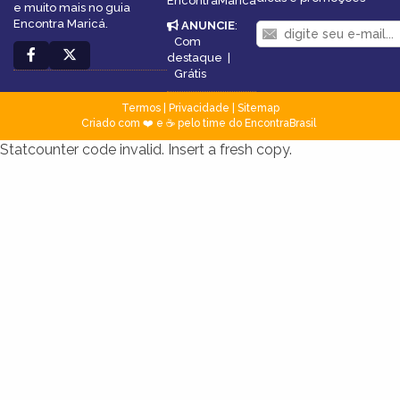
EncontraMarica
e muito mais no guia
Encontra Maricá.
ANUNCIE
:
Com
destaque
|
Grátis
Termos
|
Privacidade
|
Sitemap
Criado com ❤️ e ☕ pelo time do EncontraBrasil
Statcounter code invalid. Insert a fresh copy.