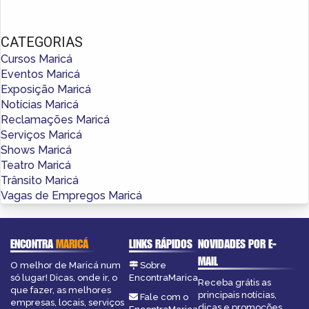
CATEGORIAS
Cursos Maricá
Eventos Maricá
Exposição Maricá
Notícias Maricá
Reclamações Maricá
Serviços Maricá
Shows Maricá
Teatro Maricá
Trânsito Maricá
Vagas de Empregos Maricá
ENCONTRA
MARICÁ
LINKS RÁPIDOS
NOVIDADES POR E-
MAIL
O melhor de Maricá num
Sobre
só lugar! Dicas, onde ir, o
EncontraMarica
Receba grátis as
que fazer, as melhores
principais notícias,
Fale com o
empresas, locais, serviços
dicas e promoções