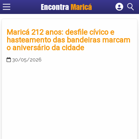
Encontra
Maricá
Cadastrar empresa
Fazer login
Maricá 212 anos: desfile cívico e
Criar conta
hasteamento das bandeiras marcam
o aniversário da cidade
30/05/2026