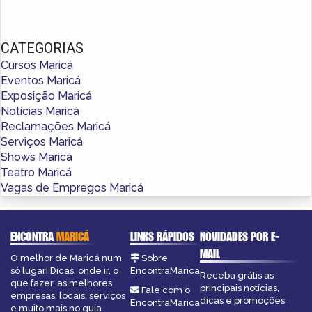
CATEGORIAS
Cursos Maricá
Eventos Maricá
Exposição Maricá
Notícias Maricá
Reclamações Maricá
Serviços Maricá
Shows Maricá
Teatro Maricá
Vagas de Empregos Maricá
ENCONTRA
MARICÁ
LINKS RÁPIDOS
NOVIDADES POR E-
MAIL
O melhor de Maricá num
Sobre
só lugar! Dicas, onde ir, o
EncontraMarica
Receba grátis as
que fazer, as melhores
principais notícias,
Fale com o
empresas, locais, serviços
dicas e promoções
EncontraMarica
e muito mais no guia