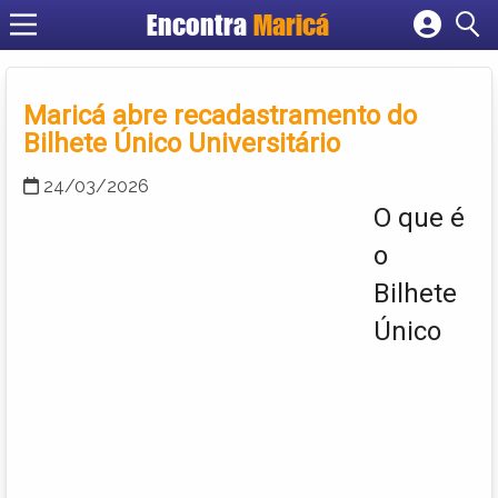
Encontra
Maricá
Cadastrar empresa
Fazer login
Maricá abre recadastramento do
Criar conta
Bilhete Único Universitário
24/03/2026
O que é
o
Bilhete
Único