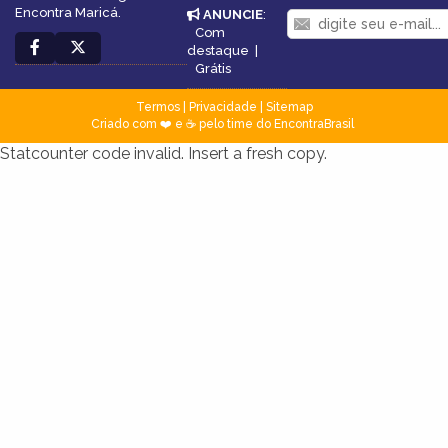
Encontra Maricá.
ANUNCIE
:
Com
destaque
|
Grátis
Termos
|
Privacidade
|
Sitemap
Criado com ❤️ e ☕ pelo time do EncontraBrasil
Statcounter code invalid. Insert a fresh copy.