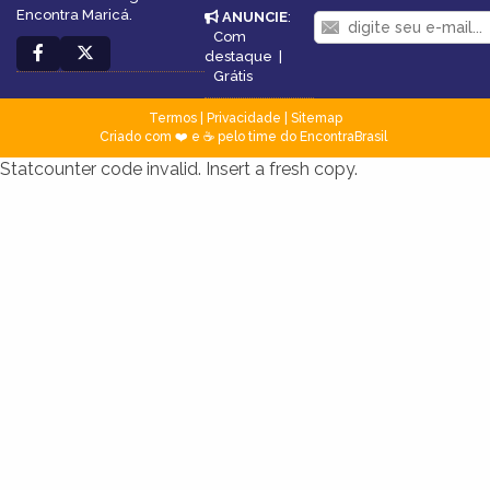
Encontra Maricá.
ANUNCIE
:
Com
destaque
|
Grátis
Termos
|
Privacidade
|
Sitemap
Criado com ❤️ e ☕ pelo time do EncontraBrasil
Statcounter code invalid. Insert a fresh copy.