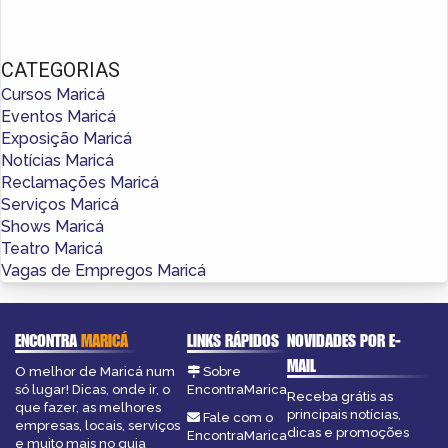
CATEGORIAS
Cursos Maricá
Eventos Maricá
Exposição Maricá
Notícias Maricá
Reclamações Maricá
Serviços Maricá
Shows Maricá
Teatro Maricá
Vagas de Empregos Maricá
ENCONTRA
MARICÁ
LINKS RÁPIDOS
NOVIDADES POR E-
MAIL
O melhor de Maricá num
Sobre
só lugar! Dicas, onde ir, o
EncontraMarica
Receba grátis as
que fazer, as melhores
principais notícias,
Fale com o
empresas, locais, serviços
dicas e promoções
EncontraMarica
e muito mais no guia