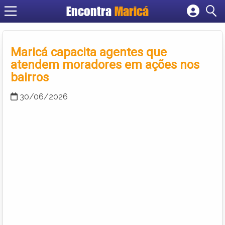
Encontra
Maricá
Cadastrar empresa
Fazer login
Maricá capacita agentes que
Criar conta
atendem moradores em ações nos
bairros
30/06/2026