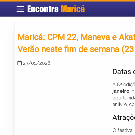
Encontra
Maricá
Maricá: CPM 22, Maneva e Akat
Verão neste fim de semana (23
23/01/2026
Datas e
A 8ª ediç
janeiro
, 
oportunid
ar livre, 
Atraçõ
O festiva