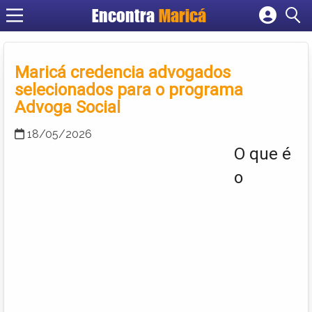
Encontra
Maricá
Cadastrar empresa
Fazer login
Maricá credencia advogados
Criar conta
selecionados para o programa
Advoga Social
18/05/2026
O que é
o