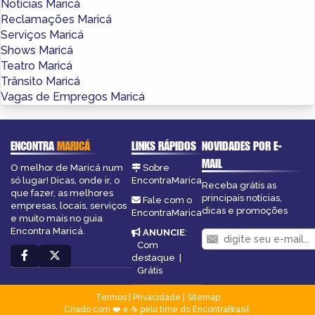
Notícias Maricá
Reclamações Maricá
Serviços Maricá
Shows Maricá
Teatro Maricá
Trânsito Maricá
Vagas de Empregos Maricá
ENCONTRA
MARICÁ
LINKS RÁPIDOS
NOVIDADES POR E-
MAIL
O melhor de Maricá num
Sobre
só lugar! Dicas, onde ir, o
EncontraMarica
Receba grátis as
que fazer, as melhores
principais notícias,
Fale com o
empresas, locais, serviços
dicas e promoções
EncontraMarica
e muito mais no guia
Encontra Maricá.
ANUNCIE
:
Com
destaque
|
Grátis
Termos
|
Privacidade
|
Sitemap
Criado com ❤️ e ☕ pelo time do EncontraBrasil