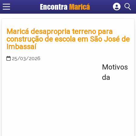
Encontra
Maricá
Cadastrar empresa
Fazer login
Maricá desapropria terreno para
Criar conta
construção de escola em São José de
Imbassaí
25/03/2026
Motivos
da