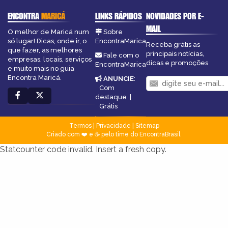
ENCONTRA
MARICÁ
LINKS RÁPIDOS
NOVIDADES POR E-
MAIL
O melhor de Maricá num
Sobre
só lugar! Dicas, onde ir, o
EncontraMarica
Receba grátis as
que fazer, as melhores
principais notícias,
Fale com o
empresas, locais, serviços
dicas e promoções
EncontraMarica
e muito mais no guia
Encontra Maricá.
ANUNCIE
:
Com
destaque
|
Grátis
Termos
|
Privacidade
|
Sitemap
Criado com ❤️ e ☕ pelo time do EncontraBrasil
Statcounter code invalid. Insert a fresh copy.