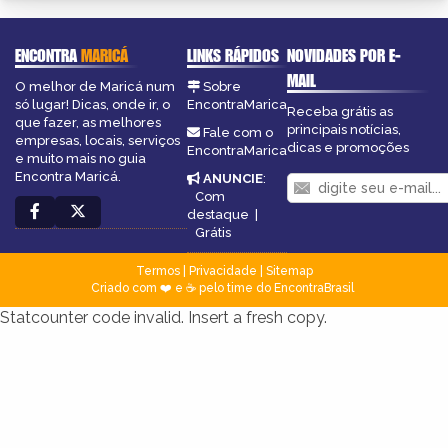
ENCONTRA
MARICÁ
LINKS RÁPIDOS
NOVIDADES POR E-
MAIL
O melhor de Maricá num
Sobre
só lugar! Dicas, onde ir, o
EncontraMarica
Receba grátis as
que fazer, as melhores
principais notícias,
Fale com o
empresas, locais, serviços
dicas e promoções
EncontraMarica
e muito mais no guia
Encontra Maricá.
ANUNCIE
:
Com
destaque
|
Grátis
Termos
|
Privacidade
|
Sitemap
Criado com ❤️ e ☕ pelo time do EncontraBrasil
Statcounter code invalid. Insert a fresh copy.