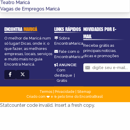
Teatro Maricá
Vagas de Empregos Maricá
ENCONTRA
MARICÁ
LINKS RÁPIDOS
NOVIDADES POR E-
MAIL
O melhor de Maricá num
Sobre
só lugar! Dicas, onde ir, o
EncontraMarica
Receba grátis as
que fazer, as melhores
principais notícias,
Fale com o
empresas, locais, serviços
dicas e promoções
EncontraMarica
e muito mais no guia
Encontra Maricá.
ANUNCIE
:
Com
destaque
|
Grátis
Termos
|
Privacidade
|
Sitemap
Criado com ❤️ e ☕ pelo time do EncontraBrasil
Statcounter code invalid. Insert a fresh copy.