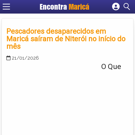
Encontra
Maricá
Cadastrar empresa
Fazer login
Pescadores desaparecidos em
Criar conta
Maricá saíram de Niterói no início do
mês
21/01/2026
O Que