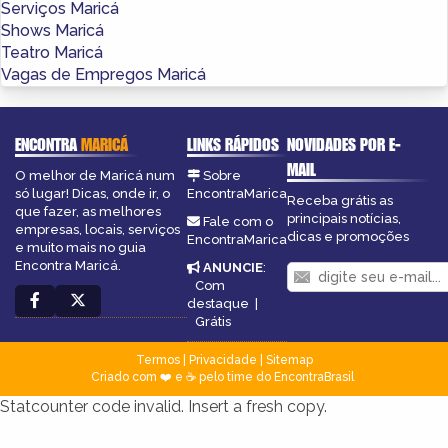
Serviços Maricá
Shows Maricá
Teatro Maricá
Vagas de Empregos Maricá
ENCONTRA
MARICÁ
LINKS RÁPIDOS
NOVIDADES POR E-
MAIL
O melhor de Maricá num
Sobre
só lugar! Dicas, onde ir, o
EncontraMarica
Receba grátis as
que fazer, as melhores
principais notícias,
Fale com o
empresas, locais, serviços
dicas e promoções
EncontraMarica
e muito mais no guia
Encontra Maricá.
ANUNCIE
:
Com
destaque
|
Grátis
Termos
|
Privacidade
|
Sitemap
Criado com ❤️ e ☕ pelo time do EncontraBrasil
Statcounter code invalid. Insert a fresh copy.