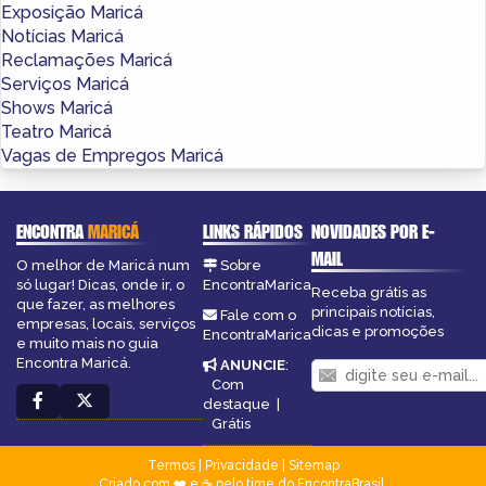
Exposição Maricá
Notícias Maricá
Reclamações Maricá
Serviços Maricá
Shows Maricá
Teatro Maricá
Vagas de Empregos Maricá
ENCONTRA
MARICÁ
LINKS RÁPIDOS
NOVIDADES POR E-
MAIL
O melhor de Maricá num
Sobre
só lugar! Dicas, onde ir, o
EncontraMarica
Receba grátis as
que fazer, as melhores
principais notícias,
Fale com o
empresas, locais, serviços
dicas e promoções
EncontraMarica
e muito mais no guia
Encontra Maricá.
ANUNCIE
:
Com
destaque
|
Grátis
Termos
|
Privacidade
|
Sitemap
Criado com ❤️ e ☕ pelo time do EncontraBrasil