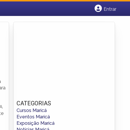
Entrar
Cadastrar empresa
Fazer login
Criar conta
a
ara
CATEGORIAS
 A
Cursos Maricá
te
Eventos Maricá
Exposição Maricá
Notícias Maricá