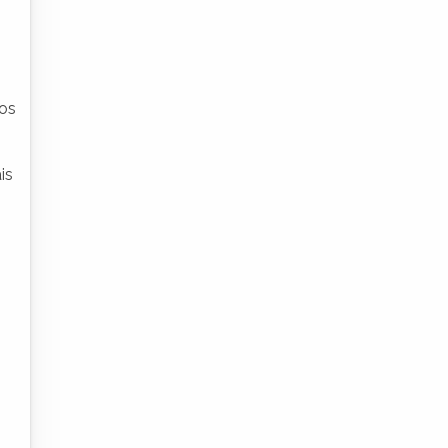
ros
is