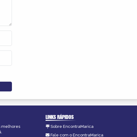
LINKS RÁPIDOS
as melhores
Sobre EncontraMarica
á.
Fale com o EncontraMarica