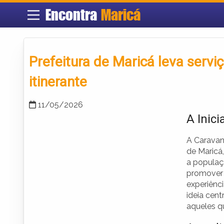
Encontra
Maricá
Prefeitura de Maricá leva serv
itinerante
11/05/2026
A Inic
A Caravan
de Maricá,
a populaç
promover 
experiênc
ideia cent
aqueles q