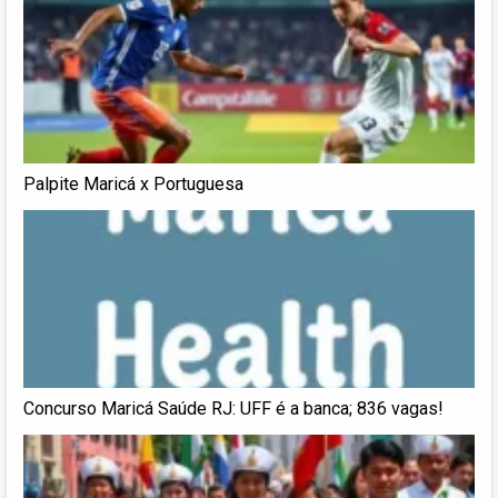
Palpite Maricá x Portuguesa
Concurso Maricá Saúde RJ: UFF é a banca; 836 vagas!