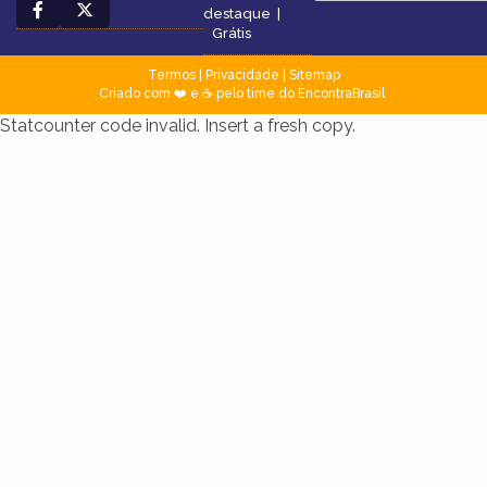
destaque
|
Grátis
Termos
|
Privacidade
|
Sitemap
Criado com ❤️ e ☕ pelo time do EncontraBrasil
Statcounter code invalid. Insert a fresh copy.