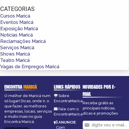
CATEGORIAS
Cursos Maricá
Eventos Maricá
Exposição Maricá
Notícias Maricá
Reclamações Maricá
Serviços Maricá
Shows Maricá
Teatro Maricá
Vagas de Empregos Maricá
ENCONTRA
MARICÁ
LINKS RÁPIDOS
NOVIDADES POR E-
MAIL
O melhor de Maricá num
Sobre
só lugar! Dicas, onde ir, o
EncontraMarica
Receba grátis as
que fazer, as melhores
principais notícias,
Fale com o
empresas, locais, serviços
dicas e promoções
EncontraMarica
e muito mais no guia
Encontra Maricá.
ANUNCIE
:
Com