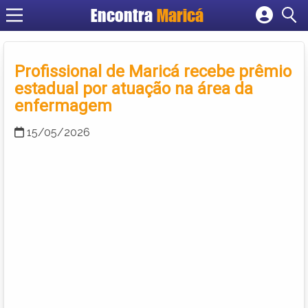
Encontra
Maricá
Cadastrar empresa
Fazer login
Profissional de Maricá recebe prêmio
Criar conta
estadual por atuação na área da
enfermagem
15/05/2026