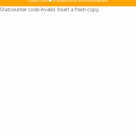
Criado com ❤️ e ☕ pelo time do EncontraBrasil
Statcounter code invalid. Insert a fresh copy.