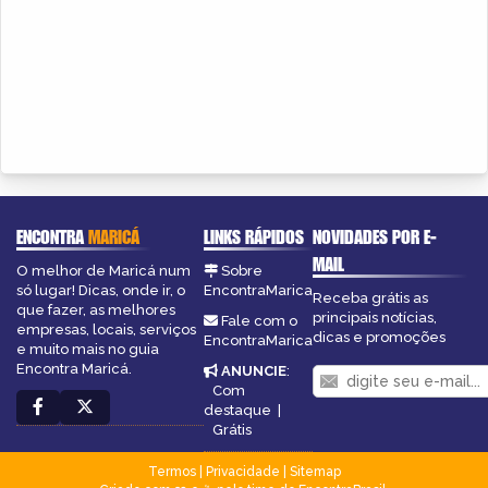
ENCONTRA
MARICÁ
LINKS RÁPIDOS
NOVIDADES POR E-
MAIL
O melhor de Maricá num
Sobre
só lugar! Dicas, onde ir, o
EncontraMarica
Receba grátis as
que fazer, as melhores
principais notícias,
Fale com o
empresas, locais, serviços
dicas e promoções
EncontraMarica
e muito mais no guia
Encontra Maricá.
ANUNCIE
:
Com
destaque
|
Grátis
Termos
|
Privacidade
|
Sitemap