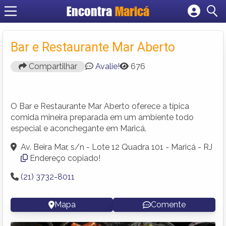
Encontra
Maricá
Cadastrar empresa
Fazer login
Bar e Restaurante Mar Aberto
Criar conta
Compartilhar
Avalie!
676
O Bar e Restaurante Mar Aberto oferece a típica
comida mineira preparada em um ambiente todo
especial e aconchegante em Maricá.
Av. Beira Mar, s/n - Lote 12 Quadra 101 - Maricá - RJ
Endereço copiado!
(21) 3732-8011
Mapa
Comente