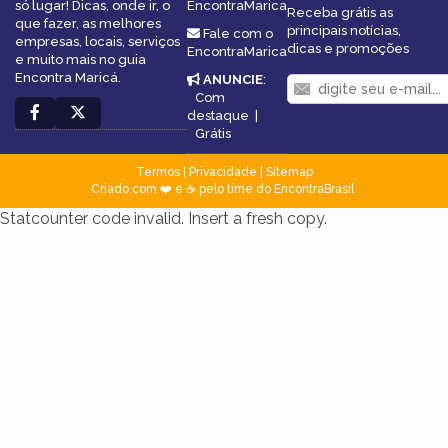
só lugar! Dicas, onde ir, o
EncontraMarica
Receba grátis as
que fazer, as melhores
principais notícias,
Fale com o
empresas, locais, serviços
dicas e promoções
EncontraMarica
e muito mais no guia
Encontra Maricá.
ANUNCIE
:
Com
destaque
|
Grátis
Termos
|
Privacidade
|
Sitemap
Criado com ❤️ e ☕ pelo time do EncontraBrasil
Statcounter code invalid. Insert a fresh copy.