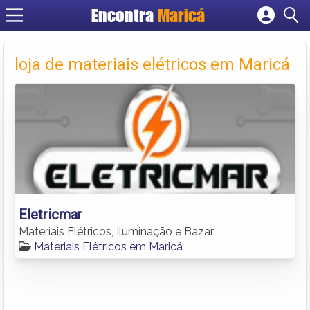
Encontra
Maricá
Cadastrar empresa
Fazer login
loja de materiais elétricos em Maricá
Criar conta
Eletricmar
Materiais Elétricos, Iluminação e Bazar
Materiais Elétricos em Maricá