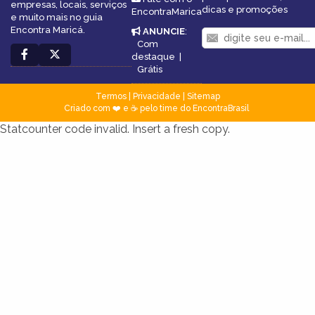
empresas, locais, serviços
dicas e promoções
EncontraMarica
e muito mais no guia
Encontra Maricá.
ANUNCIE
:
Com
destaque
|
Grátis
Termos
|
Privacidade
|
Sitemap
Criado com ❤️ e ☕ pelo time do EncontraBrasil
Statcounter code invalid. Insert a fresh copy.