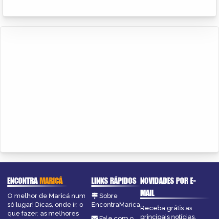
ENCONTRA
MARICÁ
LINKS RÁPIDOS
NOVIDADES POR E-
MAIL
O melhor de Maricá num
Sobre
só lugar! Dicas, onde ir, o
EncontraMarica
Receba grátis as
que fazer, as melhores
principais notícias,
Fale com o