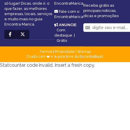
só lugar! Dicas, onde ir, o
EncontraMarica
Receba grátis as
que fazer, as melhores
principais notícias,
Fale com o
empresas, locais, serviços
dicas e promoções
EncontraMarica
e muito mais no guia
Encontra Maricá.
ANUNCIE
:
Com
destaque
|
Grátis
Termos
|
Privacidade
|
Sitemap
Criado com ❤️ e ☕ pelo time do EncontraBrasil
Statcounter code invalid. Insert a fresh copy.