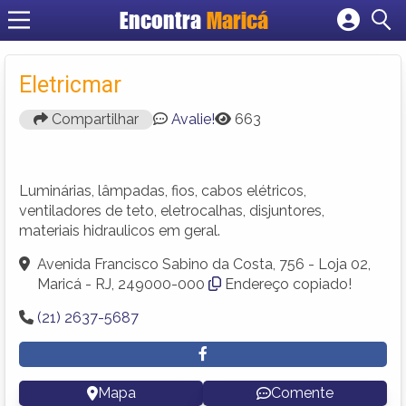
Encontra
Maricá
Cadastrar empresa
Fazer login
Eletricmar
Criar conta
Compartilhar
Avalie!
663
Luminárias, lâmpadas, fios, cabos elétricos,
ventiladores de teto, eletrocalhas, disjuntores,
materiais hidraulicos em geral.
Avenida Francisco Sabino da Costa, 756 - Loja 02,
Maricá - RJ, 249000-000
Endereço copiado!
(21) 2637-5687
Mapa
Comente