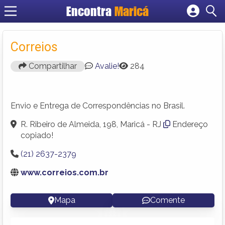
Encontra
Maricá
Cadastrar empresa
Fazer login
Correios
Criar conta
Compartilhar
Avalie!
284
Envio e Entrega de Correspondências no Brasil.
R. Ribeiro de Almeida, 198, Maricá - RJ
Endereço
copiado!
(21) 2637-2379
www.correios.com.br
Mapa
Comente