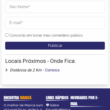
Concordo em tornar meu comentário público
Locais Próximos - Onde Fica:
Distância de 2 Km
-
Correios
ENCONTRA
MARICÁ
LINKS RÁPIDOS
NOVIDADES POR E-
MAIL
O melhor de Maricá num
Sobre
só lugar! Dicas, onde ir, o
EncontraMarica