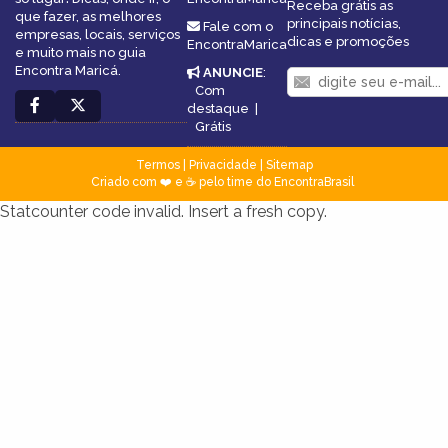
Receba grátis as
que fazer, as melhores
principais notícias,
Fale com o
empresas, locais, serviços
dicas e promoções
EncontraMarica
e muito mais no guia
Encontra Maricá.
ANUNCIE
:
Com
destaque
|
Grátis
Termos
|
Privacidade
|
Sitemap
Criado com ❤️ e ☕ pelo time do EncontraBrasil
Statcounter code invalid. Insert a fresh copy.