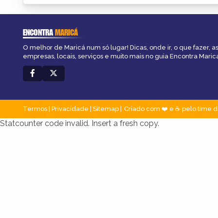
ENCONTRA
MARICÁ
O melhor de Maricá num só lugar! Dicas, onde ir, o que fazer, 
empresas, locais, serviços e muito mais no guia Encontra Maric
Termos
|
Privacidade
|
Sitemap
Criado com ❤️ e ☕ pelo time d
Statcounter code invalid. Insert a fresh copy.