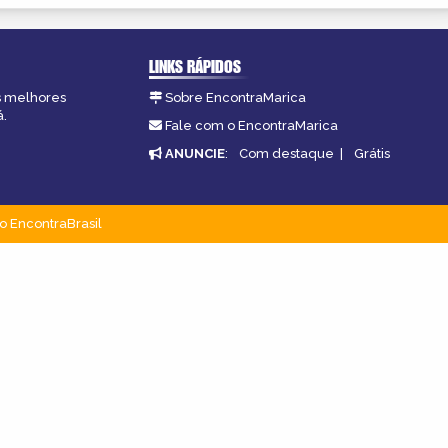
LINKS RÁPIDOS
as melhores
Sobre EncontraMarica
á.
Fale com o EncontraMarica
ANUNCIE
:
Com destaque
|
Grátis
o EncontraBrasil