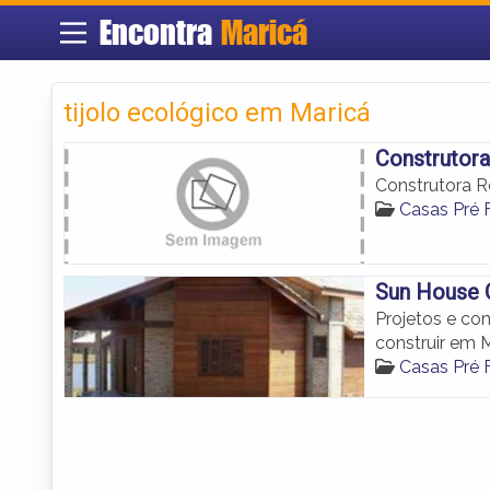
Encontra
Maricá
tijolo ecológico em Maricá
Construtor
Construtora 
Casas Pré 
Sun House 
Projetos e co
construir em M
Casas Pré 