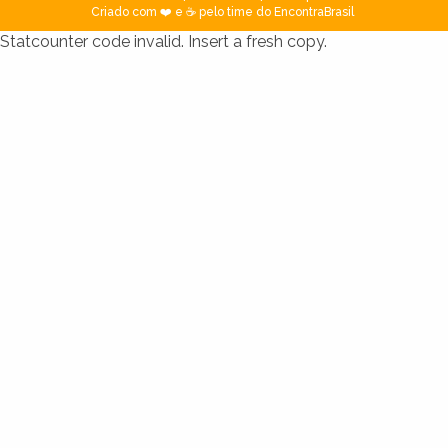
Criado com ❤️ e ☕ pelo time do EncontraBrasil
Statcounter code invalid. Insert a fresh copy.