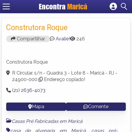
Encontra
Maricá
Cadastrar empresa
Fazer login
Construtora Roque
Criar conta
Compartilhar
Avalie!
246
Construtora Roque
R Circular, s/n - Quadra 3 - Lote 8 - Maricá - RJ -
24900-000
Endereço copiado!
(21) 2636-4073
Mapa
Comente
Casas Pré Fabricadas em Maricá
casa de alvenaria em Maricá
,
casas pré-