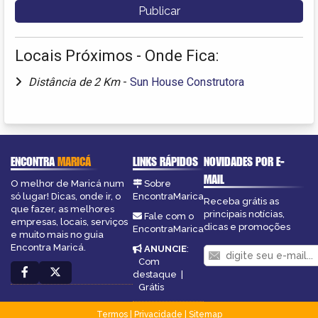
Locais Próximos - Onde Fica:
Distância de 2 Km
-
Sun House Construtora
ENCONTRA
MARICÁ
LINKS RÁPIDOS
NOVIDADES POR E-
MAIL
O melhor de Maricá num
Sobre
só lugar! Dicas, onde ir, o
EncontraMarica
Receba grátis as
que fazer, as melhores
principais notícias,
Fale com o
empresas, locais, serviços
dicas e promoções
EncontraMarica
e muito mais no guia
Encontra Maricá.
ANUNCIE
:
Com
destaque
|
Grátis
Termos
|
Privacidade
|
Sitemap