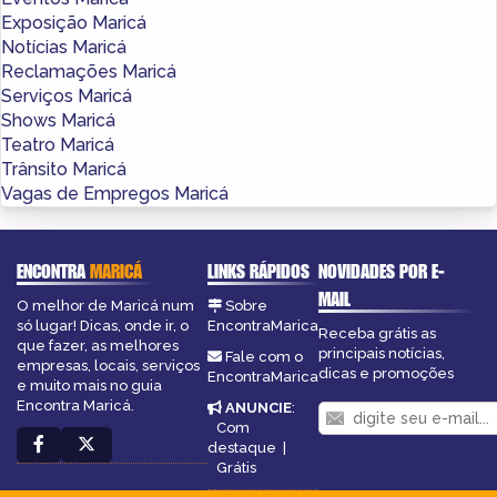
Exposição Maricá
Notícias Maricá
Reclamações Maricá
Serviços Maricá
Shows Maricá
Teatro Maricá
Trânsito Maricá
Vagas de Empregos Maricá
ENCONTRA
MARICÁ
LINKS RÁPIDOS
NOVIDADES POR E-
MAIL
O melhor de Maricá num
Sobre
só lugar! Dicas, onde ir, o
EncontraMarica
Receba grátis as
que fazer, as melhores
principais notícias,
Fale com o
empresas, locais, serviços
dicas e promoções
EncontraMarica
e muito mais no guia
Encontra Maricá.
ANUNCIE
:
Com
destaque
|
Grátis