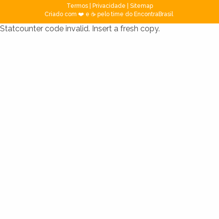
Termos
|
Privacidade
|
Sitemap
Criado com ❤️ e ☕ pelo time do EncontraBrasil
Statcounter code invalid. Insert a fresh copy.