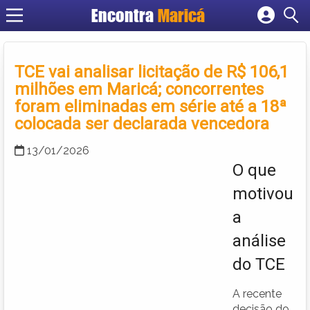
Encontra
Maricá
Cadastrar empresa
Fazer login
TCE vai analisar licitação de R$ 106,1
Criar conta
milhões em Maricá; concorrentes
foram eliminadas em série até a 18ª
colocada ser declarada vencedora
13/01/2026
O que
motivou
a
análise
do TCE
A recente
decisão do