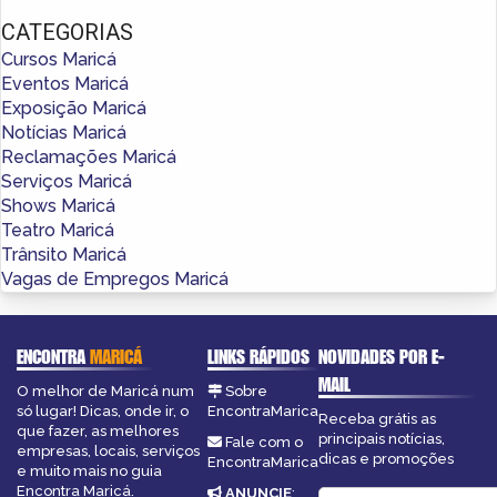
CATEGORIAS
Cursos Maricá
Eventos Maricá
Exposição Maricá
Notícias Maricá
Reclamações Maricá
Serviços Maricá
Shows Maricá
Teatro Maricá
Trânsito Maricá
Vagas de Empregos Maricá
ENCONTRA
MARICÁ
LINKS RÁPIDOS
NOVIDADES POR E-
MAIL
O melhor de Maricá num
Sobre
só lugar! Dicas, onde ir, o
EncontraMarica
Receba grátis as
que fazer, as melhores
principais notícias,
Fale com o
empresas, locais, serviços
dicas e promoções
EncontraMarica
e muito mais no guia
Encontra Maricá.
ANUNCIE
: