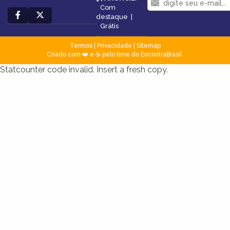
Com
destaque
|
Grátis
Termos
|
Privacidade
|
Sitemap
Criado com ❤️ e ☕ pelo time do EncontraBrasil
Statcounter code invalid. Insert a fresh copy.