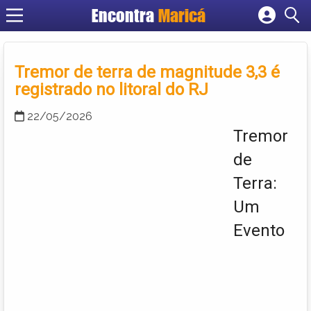
Encontra
Maricá
Cadastrar empresa
Fazer login
Tremor de terra de magnitude 3,3 é
Criar conta
registrado no litoral do RJ
22/05/2026
Tremor
de
Terra:
Um
Evento