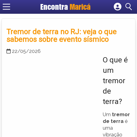
Encontra
Maricá
Cadastrar empresa
Fazer login
Tremor de terra no RJ: veja o que
Criar conta
sabemos sobre evento sísmico
22/05/2026
O que é
um
tremor
de
terra?
Um
tremor
de terra
é
uma
vibração