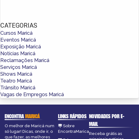
CATEGORIAS
Cursos Maricá
Eventos Maricá
Exposição Maricá
Notícias Maricá
Reclamações Maricá
Serviços Maricá
Shows Maricá
Teatro Maricá
Trânsito Maricá
Vagas de Empregos Maricá
ENCONTRA
MARICÁ
LINKS RÁPIDOS
NOVIDADES POR E-
MAIL
O melhor de Maricá num
Sobre
só lugar! Dicas, onde ir, o
EncontraMarica
Receba grátis as
que fazer, as melhores