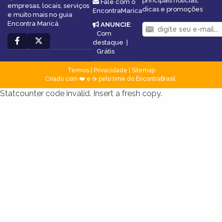
principais notícias,
Fale com o
empresas, locais, serviços
dicas e promoções
EncontraMarica
e muito mais no guia
Encontra Maricá.
ANUNCIE
:
Com
destaque
|
Grátis
Termos
|
Privacidade
|
Sitemap
Criado com ❤️ e ☕ pelo time do EncontraBrasil
Statcounter code invalid. Insert a fresh copy.