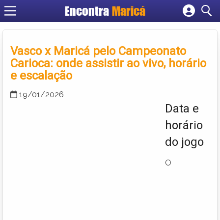
Encontra
Maricá
Cadastrar empresa
Fazer login
Vasco x Maricá pelo Campeonato
Criar conta
Carioca: onde assistir ao vivo, horário
e escalação
19/01/2026
Data e
horário
do jogo
O