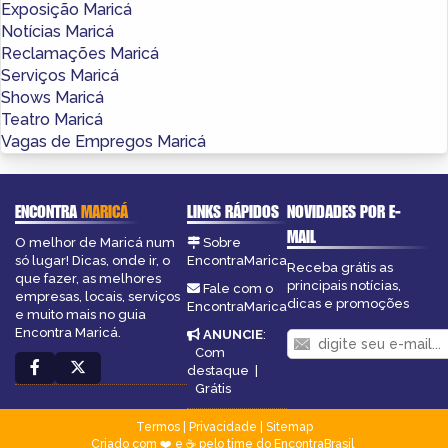
Exposição Maricá
Notícias Maricá
Reclamações Maricá
Serviços Maricá
Shows Maricá
Teatro Maricá
Vagas de Empregos Maricá
ENCONTRA
MARICÁ
LINKS RÁPIDOS
NOVIDADES POR E-
MAIL
O melhor de Maricá num
Sobre
só lugar! Dicas, onde ir, o
EncontraMarica
Receba grátis as
que fazer, as melhores
principais notícias,
Fale com o
empresas, locais, serviços
dicas e promoções
EncontraMarica
e muito mais no guia
Encontra Maricá.
ANUNCIE
:
Com
destaque
|
Grátis
Termos
|
Privacidade
|
Sitemap
Criado com ❤️ e ☕ pelo time do EncontraBrasil