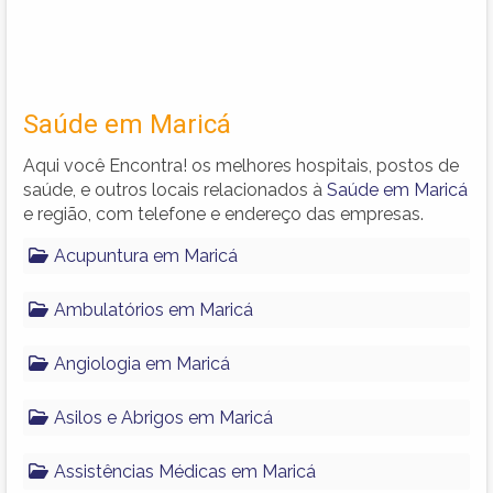
Saúde em Maricá
Aqui você Encontra! os melhores hospitais, postos de
saúde, e outros locais relacionados à
Saúde em Maricá
e região, com telefone e endereço das empresas.
Acupuntura em Maricá
Ambulatórios em Maricá
Angiologia em Maricá
Asilos e Abrigos em Maricá
Assistências Médicas em Maricá