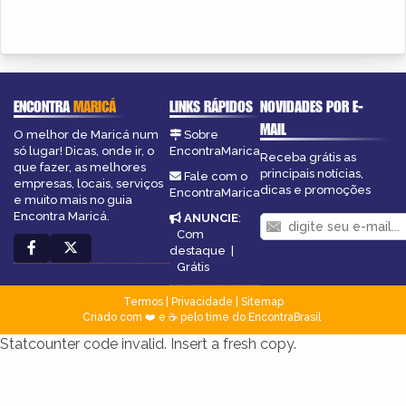
ENCONTRA
MARICÁ
LINKS RÁPIDOS
NOVIDADES POR E-
MAIL
O melhor de Maricá num
Sobre
só lugar! Dicas, onde ir, o
EncontraMarica
Receba grátis as
que fazer, as melhores
principais notícias,
Fale com o
empresas, locais, serviços
dicas e promoções
EncontraMarica
e muito mais no guia
Encontra Maricá.
ANUNCIE
:
Com
destaque
|
Grátis
Termos
|
Privacidade
|
Sitemap
Criado com ❤️ e ☕ pelo time do EncontraBrasil
Statcounter code invalid. Insert a fresh copy.