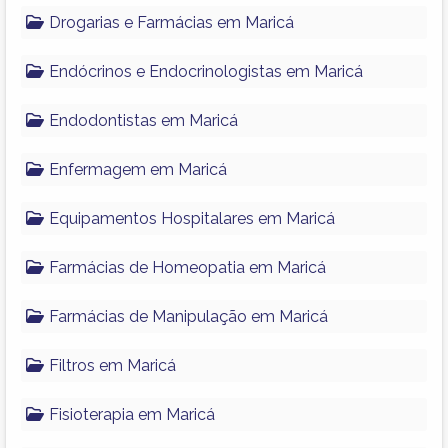
Drogarias e Farmácias em Maricá
Endócrinos e Endocrinologistas em Maricá
Endodontistas em Maricá
Enfermagem em Maricá
Equipamentos Hospitalares em Maricá
Farmácias de Homeopatia em Maricá
Farmácias de Manipulação em Maricá
Filtros em Maricá
Fisioterapia em Maricá