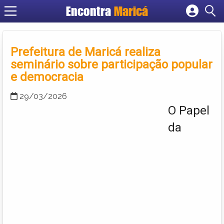
Encontra
Maricá
Cadastrar empresa
Fazer login
Prefeitura de Maricá realiza
Criar conta
seminário sobre participação popular
e democracia
29/03/2026
O Papel
da