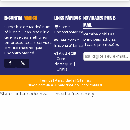
ENCONTRA
MARICÁ
LINKS RÁPIDOS
NOVIDADES POR E-
MAIL
O melhor de Maricá num
Sobre
só lugar! Dicas, onde ir, o
EncontraMarica
Receba grátis as
que fazer, as melhores
principais notícias,
Fale com o
empresas, locais, serviços
dicas e promoções
EncontraMarica
e muito mais no guia
Encontra Maricá.
ANUNCIE
:
Com
destaque
|
Grátis
Termos
|
Privacidade
|
Sitemap
Criado com ❤️ e ☕ pelo time do EncontraBrasil
Statcounter code invalid. Insert a fresh copy.